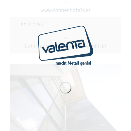
www.sonnenhotels.at
UMSETZUNG
Stahl- und Aluminiumkonstruktion