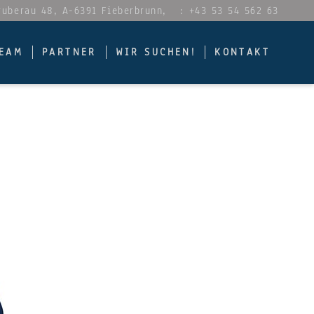
Gruberau 48, A-6391 Fieberbrunn,
: +43 53 54 562 63
EAM
PARTNER
WIR SUCHEN!
KONTAKT