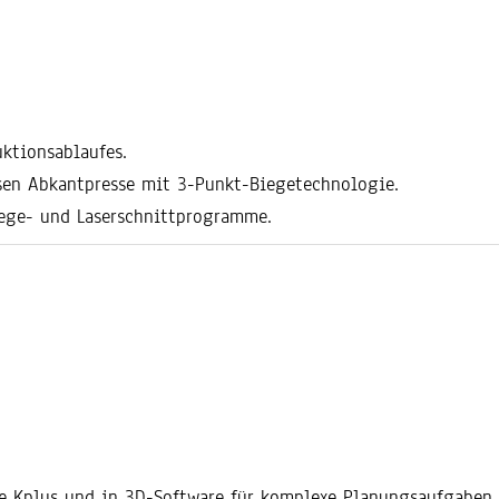
ktionsablaufes.
isen Abkantpresse mit 3-Punkt-Biegetechnologie.
iege- und Laserschnittprogramme.
e Kplus und in 3D-Software für komplexe Planungsaufgaben