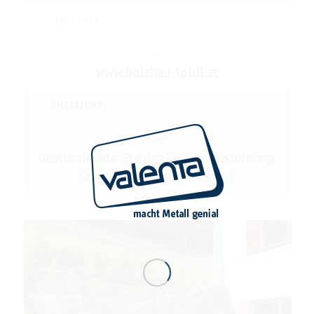
INTERNET
www.holzbau-foidl.at
UMSETZUNG
Geschmiedete Stahlgeländer: Ausführung
Stahl verzinkt und lackiert