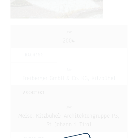
2004
BAUHERR
Freiberger GmbH & Co. KG, Kitzbühel
ARCHITEKT
Meise, Kitzbühel; Architektengruppe P3,
St. Johann i. Tirol