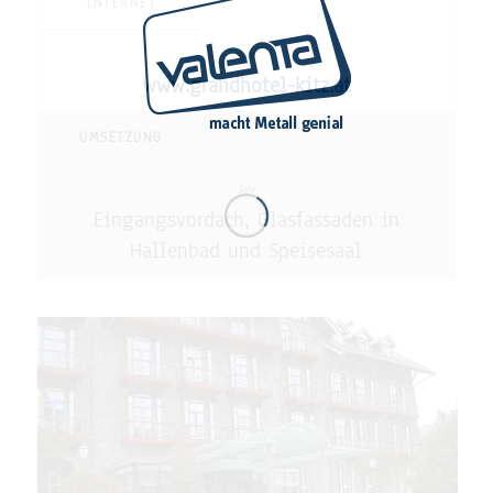
INTERNET
www.grandhotel-kitz.at
UMSETZUNG
Eingangsvordach, Glasfassaden in
Hallenbad und Speisesaal