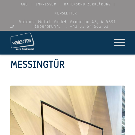
AGB
IMPRESSUM
DATENSCHUTZERKLÄRUNG
NEWSLETTER
Valenta Metall GmbH, Gruberau 48, A-6391
Fieberbrunn,
: +43 53 54 562 63
MESSINGTÜR