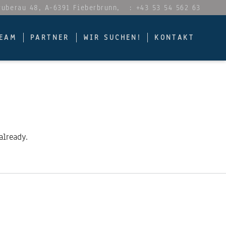
Gruberau 48, A-6391 Fieberbrunn,
: +43 53 54 562 63
EAM
PARTNER
WIR SUCHEN!
KONTAKT
already.