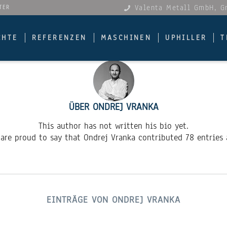
Valenta Metall GmbH, 
TER
CHTE
REFERENZEN
MASCHINEN
UPHILLER
T
ÜBER
ONDREJ VRANKA
This author has not written his bio yet.
are proud to say that
Ondrej Vranka
contributed 78 entries 
EINTRÄGE VON ONDREJ VRANKA