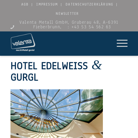
AGB
IMPRESSUM
DATENSCHUTZERKLÄRUNG
NEWSLETTER
Valenta Metall GmbH, Gruberau 48, A-6391
Fieberbrunn,
: +43 53 54 562 63
&
HOTEL EDELWEISS
GURGL