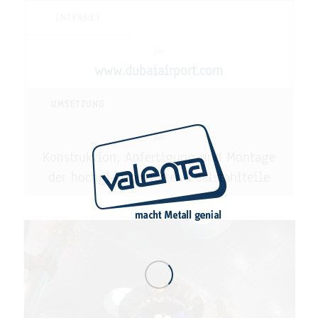
INTERNET
www.dubaiairport.com
UMSETZUNG
Konstruktion, Anfertigung und Montage
der hochglanzpolierten Edelstahlteile